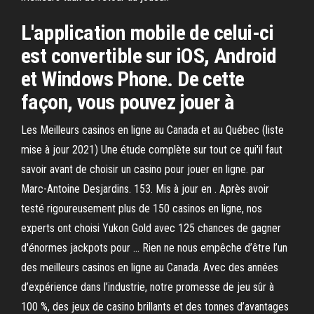
L'application mobile de celui-ci
est convertible sur iOS, Android
et Windows Phone. De cette
façon, vous pouvez jouer à
Les Meilleurs casinos en ligne au Canada et au Québec (liste
mise à jour 2021) Une étude complète sur tout ce qui'il faut
savoir avant de choisir un casino pour jouer en ligne. par
Marc-Antoine Desjardins. 153. Mis à jour en . Après avoir
testé rigoureusement plus de 150 casinos en ligne, nos
experts ont choisi Yukon Gold avec 125 chances de gagner
d'énormes jackpots pour … Rien ne nous empêche d’être l’un
des meilleurs casinos en ligne au Canada. Avec des années
d’expérience dans l’industrie, notre promesse de jeu sûr à
100 %, des jeux de casino brillants et des tonnes d’avantages