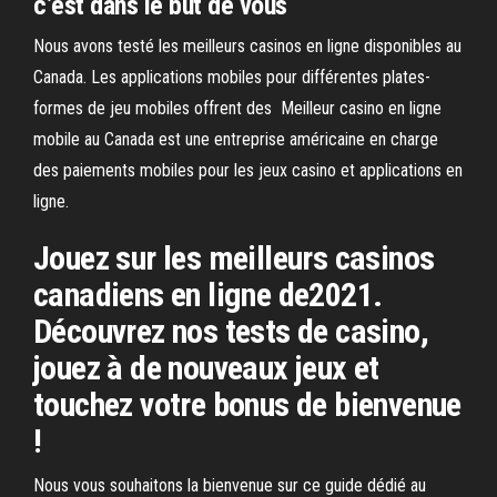
c’est dans le but de vous
Nous avons testé les meilleurs casinos en ligne disponibles au
Canada. Les applications mobiles pour différentes plates-
formes de jeu mobiles offrent des Meilleur casino en ligne
mobile au Canada est une entreprise américaine en charge
des paiements mobiles pour les jeux casino et applications en
ligne.
Jouez sur les meilleurs casinos
canadiens en ligne de2021.
Découvrez nos tests de casino,
jouez à de nouveaux jeux et
touchez votre bonus de bienvenue
!
Nous vous souhaitons la bienvenue sur ce guide dédié au