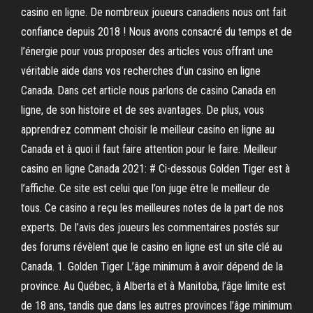
casino en ligne. De nombreux joueurs canadiens nous ont fait
confiance depuis 2018 ! Nous avons consacré du temps et de
l’énergie pour vous proposer des articles vous offrant une
véritable aide dans vos recherches d’un casino en ligne
Canada. Dans cet article nous parlons de casino Canada en
ligne, de son histoire et de ses avantages. De plus, vous
apprendrez comment choisir le meilleur casino en ligne au
Canada et à quoi il faut faire attention pour le faire. Meilleur
casino en ligne Canada 2021: # Ci-dessous Golden Tiger est à
l’affiche. Ce site est celui que l’on juge être le meilleur de
tous. Ce casino a reçu les meilleures notes de la part de nos
experts. De l’avis des joueurs les commentaires postés sur
des forums révèlent que le casino en ligne est un site clé au
Canada. 1. Golden Tiger L’âge minimum à avoir dépend de la
province. Au Québec, à Alberta et à Manitoba, l’âge limite est
de 18 ans, tandis que dans les autres provinces l’âge minimum