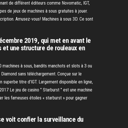
nant de différent éditeurs comme Novomatic, IGT,
pes de jeux de machines à sous gratuites à jouer.
nscription. Amusez-vous! Machines à sous 3D. Ce sont
décembre 2019, qui met en avant le
s et une structure de rouleaux en
0 machines à sous, bandits manchots et slots à 3 ou
ble Diamond sans téléchargement. Conçue sur le
 superbe titre d'IGT. Largement disponible en ligne,
2017 Le jeu de casino " Starburst " est une machine
ser les fameuses étoiles « starburst » pour gagner
 voit confier la surveillance du