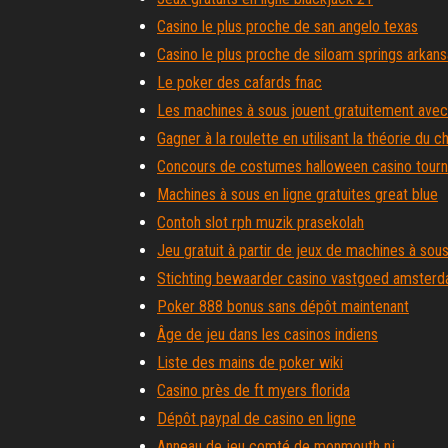
Casino le plus proche de san angelo texas
Casino le plus proche de siloam springs arkan
Le poker des cafards fnac
Les machines à sous jouent gratuitement avec
Gagner à la roulette en utilisant la théorie du c
Concours de costumes halloween casino tourn
Machines à sous en ligne gratuites great blue
Contoh slot rph muzik prasekolah
Jeu gratuit à partir de jeux de machines à sous
Stichting bewaarder casino vastgoed amster
Poker 888 bonus sans dépôt maintenant
Âge de jeu dans les casinos indiens
Liste des mains de poker wiki
Casino près de ft myers florida
Dépôt paypal de casino en ligne
Anneau de jeu comté de monmouth nj