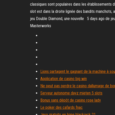
classiques sont populaires dans les établissements 
slot est dans la droite lignée des bandits manchots
jeu Double Diamond, une nouvelle 5 days ago de jeu
Masterworks
Lions partagent le gagnant de la machine à so
Application de casino big win
Ne peut pas perdre le casino dallumage de bo
Serveur autonome dayz mieten 5 slots
Bonus sans dépôt de casino rose lady
Le poker des cafards fnac
Jeux gratuits en ligne blackjack 21