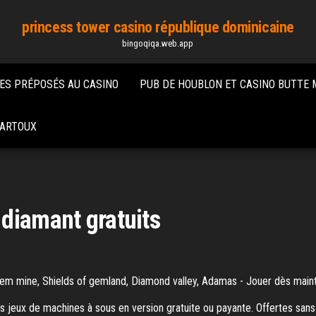
princess tower casino république dominicaine
bingoqiqa.web.app
DES PRÉPOSÉS AU CASINO
PUB DE HOUBLON ET CASINO BUTTE 
SARTOUX
diamant gratuits
Gem mine, Shields of gemland, Diamond valley, Adamas - Jouer dès maint
es jeux de machines à sous en version gratuite ou payante. Offertes sa