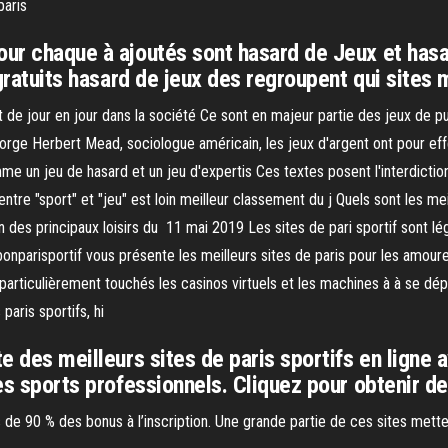
paris
our chaque à ajoutés sont hasard de Jeux et hasa
e gratuits hasard de jeux des regroupent qui sites
 de jour en jour dans la société Ce sont en majeur partie des jeux de pur 
eorge Herbert Mead, sociologue américain, les jeux d'argent ont pour e
me un jeu de hasard et un jeu d'expertis Ces textes posent l'interdiction 
 entre "sport" et "jeu" est loin meilleur classement du j Quels sont les m
 des principaux loisirs du 11 mai 2019 Les sites de pari sportif sont lé
onparisportif vous présente les meilleurs sites de paris pour les amoureu
rticulièrement touchés les casinos virtuels et les machines à à se dépla
paris sportifs, hi
te des meilleurs sites de paris sportifs en ligne
les sports professionnels. Cliquez pour obtenir d
 de 90 % des bonus à l’inscription. Une grande partie de ces sites me