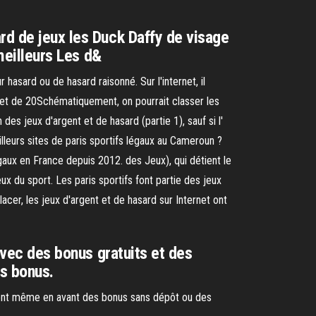
rd de jeux les Duck Daffy de visage
 meilleurs Les d&
hasard ou de hasard raisonné. Sur l'internet, il
ffet de 20Schématiquement, on pourrait classer les
des jeux d'argent et de hasard (partie 1), sauf si l'
eilleurs sites de paris sportifs légaux au Cameroun ?
gaux en France depuis 2012. des Jeux), qui détient le
x du sport. Les paris sportifs font partie des jeux
cer, les jeux d'argent et de hasard sur Internet ont
 avec des bonus gratuits et des
es bonus.
ttent même en avant des bonus sans dépôt ou des