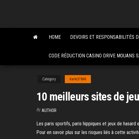
Skip
to
the
content
HOME
DEVOIRS ET RESPONSABILITÉS 
CODE RÉDUCTION CASINO DRIVE MOUANS 
Category
Karle37846
10 meilleurs sites de je
By
AUTHOR
Les paris sportifs, paris hippiques et jeux de hasar
Pour en savoir plus sur les risques liés à cette activi