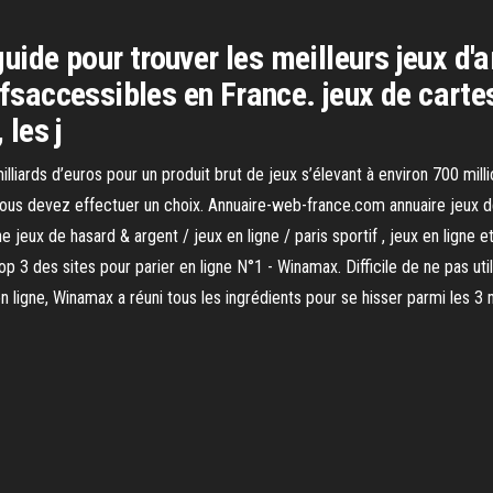
ide pour trouver les meilleurs jeux d'
ifsaccessibles en France. jeux de cartes
 les j
lliards d’euros pour un produit brut de jeux s’élevant à environ 700 mill
 vous devez effectuer un choix. Annuaire-web-france.com annuaire jeux de 
eux de hasard & argent / jeux en ligne / paris sportif , jeux en ligne et 
p 3 des sites pour parier en ligne N°1 - Winamax. Difficile de ne pas uti
en ligne, Winamax a réuni tous les ingrédients pour se hisser parmi les 3 