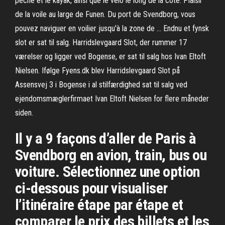
pêche et le kayak, ainsi que le vélo le long de la côte. Plaisir
de la voile au large de Funen. Du port de Svendborg, vous
pouvez naviguer en voilier jusqu'à la zone de … Endnu et fynsk
slot er sat til salg. Harridslevgaard Slot, der rummer 17
værelser og ligger ved Bogense, er sat til salg hos Ivan Eltoft
Nielsen. Ifølge Fyens.dk blev Harridslevgaard Slot på
Assensvej 3 i Bogense i al stilfærdighed sat til salg ved
ejendomsmæglerfirmaet Ivan Eltoft Nielsen for flere måneder
siden.
Il y a 9 façons d’aller de Paris à
Svendborg en avion, train, bus ou
voiture. Sélectionnez une option
ci-dessous pour visualiser
l’itinéraire étape par étape et
comparer le prix des billets et les