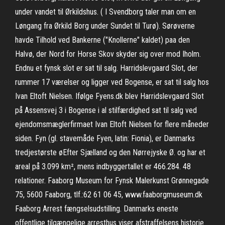
under vandet til Ørkildshus. ( I Svendborg taler man om en
Løngang fra Ørkild Borg under Sundet til Turø). Sørøverne
havde Tilhold ved Bankerne ("Knollerne" kaldet) paa den
Halvø, der Nord for Horse Skov skyder sig over mod Iholm.
Endnu et fynsk slot er sat til salg. Harridslevgaard Slot, der
rummer 17 værelser og ligger ved Bogense, er sat til salg hos
Ivan Eltoft Nielsen. Ifølge Fyens.dk blev Harridslevgaard Slot
på Assensvej 3 i Bogense i al stilfærdighed sat til salg ved
ejendomsmæglerfirmaet Ivan Eltoft Nielsen for flere måneder
siden. Fyn (gl. stavemåde Fyen, latin: Fionia), er Danmarks
tredjestørste øEfter Sjælland og den Nørrejyske Ø. og har et
areal på 3.099 km², mens indbyggertallet er 466.284. 48
relationer. Faaborg Museum for Fynsk Malerkunst Grønnegade
75, 5600 Faaborg, tlf.:62 61 06 45, www.faaborgmuseum.dk
Faaborg Arrest fængselsudstilling. Danmarks eneste
offentlige tilgængelige arresthus viser afstraffelsens historie