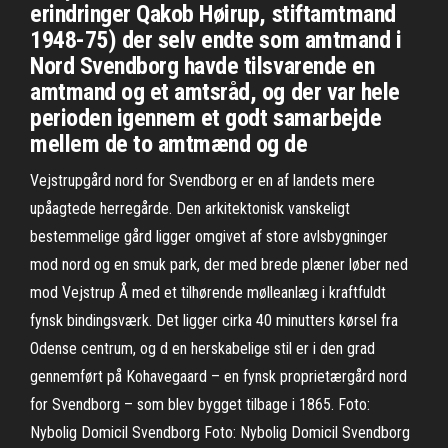
erindringer Qakob Høirup, stiftamtmand
1948-75) der selv endte som amtmand i
Nord Svendborg havde tilsvarende en
amtmand og et amtsråd, og der var hele
perioden igennem et godt samarbejde
mellem de to amtmænd og de
Vejstrupgård nord for Svendborg er en af landets mere
upåagtede herregårde. Den arkitektonisk vanskeligt
bestemmelige gård ligger omgivet af store avlsbygninger
mod nord og en smuk park, der med brede plæner løber ned
mod Vejstrup Å med et tilhørende mølleanlæg i kraftfuldt
fynsk bindingsværk. Det ligger cirka 40 minutters kørsel fra
Odense centrum, og d en herskabelige stil er i den grad
gennemført på Kohavegaard – en fynsk proprietærgård nord
for Svendborg – som blev bygget tilbage i 1865. Foto:
Nybolig Domicil Svendborg Foto: Nybolig Domicil Svendborg