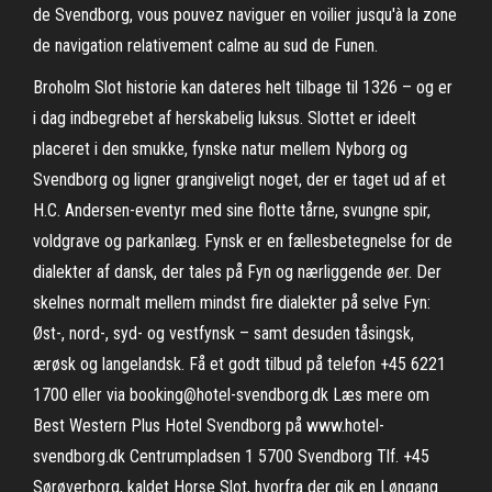
de Svendborg, vous pouvez naviguer en voilier jusqu'à la zone
de navigation relativement calme au sud de Funen.
Broholm Slot historie kan dateres helt tilbage til 1326 – og er
i dag indbegrebet af herskabelig luksus. Slottet er ideelt
placeret i den smukke, fynske natur mellem Nyborg og
Svendborg og ligner grangiveligt noget, der er taget ud af et
H.C. Andersen-eventyr med sine flotte tårne, svungne spir,
voldgrave og parkanlæg. Fynsk er en fællesbetegnelse for de
dialekter af dansk, der tales på Fyn og nærliggende øer. Der
skelnes normalt mellem mindst fire dialekter på selve Fyn:
Øst-, nord-, syd- og vestfynsk – samt desuden tåsingsk,
ærøsk og langelandsk. Få et godt tilbud på telefon +45 6221
1700 eller via booking@hotel-svendborg.dk Læs mere om
Best Western Plus Hotel Svendborg på www.hotel-
svendborg.dk Centrumpladsen 1 5700 Svendborg Tlf. +45
Sørøverborg, kaldet Horse Slot, hvorfra der gik en Løngang