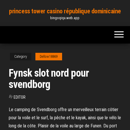
Skip
princess tower casino république dominicaine
to
bingoqiqa.web.app
the
content
Category
Dellow18869
Fynsk slot nord pour
svendborg
By
EDITOR
Le camping de Svendborg offre un merveilleux terrain côtier
pour la voile et le surf, la pêche et le kayak, ainsi que le vélo le
long de la côte. Plaisir de la voile au large de Funen. Du port