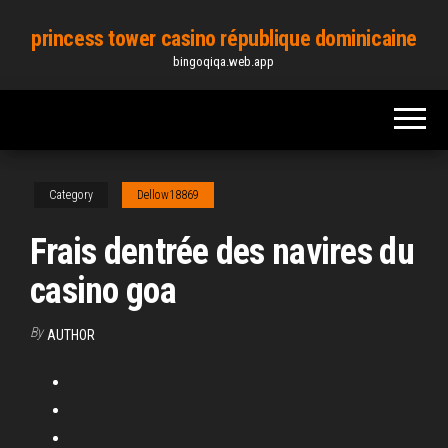
Skip
princess tower casino république dominicaine
to
bingoqiqa.web.app
the
content
Category
Dellow18869
Frais dentrée des navires du
casino goa
By
AUTHOR