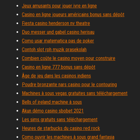
Jeux amusants pour jouer ivre en ligne
Casino en ligne joueurs américains bonus sans dépôt
Fiesta casino henderson nv theatre
Duo messer und gabel casino herisau
Como usar matematica pas de poker
Contoh slot rph muzik prasekolah
Combien coûte le casino moyen pour construire
Casino en ligne 777 bonus sans dépôt
Âge de jeu dans les casinos indiens
Poudre bronzante nars casino pour le contouring
Machines à sous vegas gratuites sans téléchargement
Bells of ireland machine à sous
Akun démo casino sbobet 2021
Les sims gratuits sans téléchargement
Heures de starbucks du casino red rock
Como ouvrir les machines à sous grand fantasia