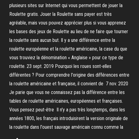
plusieurs sites sur Internet qui vous permettent de jouer la
Roulette gratis. Jouer la Roulette sans payer est très
agréable, mais vous pouvez apprécier plus si vous apprenez
les bases des jeux de Roulette au lieu de ne faire que tourner
la roulette sans aucun but. Il y a une différence entre la
roulette européenne et la roulette américaine, la case du que
vous trouviez la dénomination « Anglaise » pour ce type de
roulette. 23 sept. 2019 Pourquoi les roues sont-elles
différentes ? Pour comprendre l'origine des différences entre
la roulette américaine et française, il convient de 7 nov. 2020
Je parie que vous ne connaissez pas la différence entre les
tables de roulette américaines, européennes et françaises.
Vous pensez peut-être Il n'y a pas très longtemps, dans les
années 1800, les français introduisirent la version originale de
la roulette dans l'ouest sauvage américain connu comme la