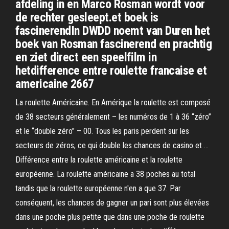
afdeling in en Marco Rosman wordt voor
de rechter gesleept.et boek is
fascinerendIn DWDD noemt van Duren het
boek van Rosman fascinerend en prachtig
en ziet direct een speelfilm in
hetdifference entre roulette francaise et
americaine 2667
La roulette Américaine. En Amérique la roulette est composé
de 38 secteurs généralement – les numéros de 1 à 36 “zéro”
et le “double zéro” – 00. Tous les paris perdent sur les
secteurs de zéros, ce qui double les chances de casino et …
Différence entre la roulette américaine et la roulette
européenne. La roulette américaine a 38 poches au total
tandis que la roulette européenne n'en a que 37. Par
conséquent, les chances de gagner un pari sont plus élevées
dans une poche plus petite que dans une poche de roulette