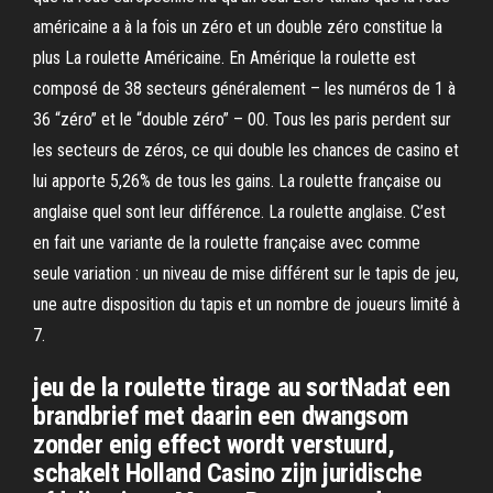
américaine a à la fois un zéro et un double zéro constitue la
plus La roulette Américaine. En Amérique la roulette est
composé de 38 secteurs généralement – les numéros de 1 à
36 “zéro” et le “double zéro” – 00. Tous les paris perdent sur
les secteurs de zéros, ce qui double les chances de casino et
lui apporte 5,26% de tous les gains. La roulette française ou
anglaise quel sont leur différence. La roulette anglaise. C’est
en fait une variante de la roulette française avec comme
seule variation : un niveau de mise différent sur le tapis de jeu,
une autre disposition du tapis et un nombre de joueurs limité à
7.
jeu de la roulette tirage au sortNadat een
brandbrief met daarin een dwangsom
zonder enig effect wordt verstuurd,
schakelt Holland Casino zijn juridische