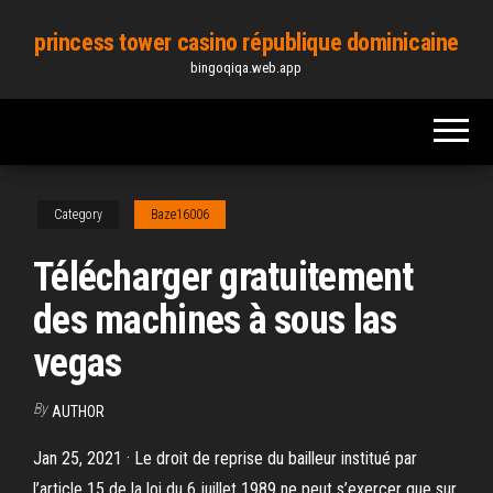
Skip
princess tower casino république dominicaine
to
bingoqiqa.web.app
the
content
Category
Baze16006
Télécharger gratuitement
des machines à sous las
vegas
By
AUTHOR
Jan 25, 2021 · Le droit de reprise du bailleur institué par
l’article 15 de la loi du 6 juillet 1989 ne peut s’exercer que sur