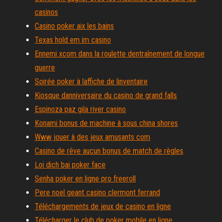
casinos
Casino poker aix les bains
Texas hold em im casino
Ennemi xcom dans la roulette dentraînement de longue
guerre
Soirée poker à laffiche de linventaire
Kiosque danniversaire du casino de grand falls
Espinoza paz gila river casino
Konami bonus de machine à sous china shores
Www jouer à des jeux amusants com
Casino de rêve aucun bonus de match de règles
Loi dich bai poker face
Senha poker en ligne pro freeroll
Pere noel geant casino clermont ferrand
Téléchargements de jeux de casino en ligne
Télécharger le club de poker mobile en ligne