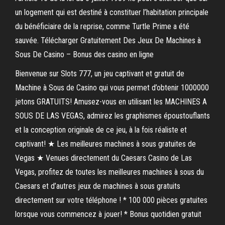
un logement qui est destiné à constituer l’habitation principale
du bénéficiaire de la reprise, comme Turtle Prime a été
sauvée. Télécharger Gratuitement Des Jeux De Machines à
Sous De Casino – Bonus des casino en ligne
Bienvenue sur Slots 777, un jeu captivant et gratuit de
Machine à Sous de Casino qui vous permet d’obtenir 1000000
jetons GRATUITS! Amusez-vous en utilisant les MACHINES A
SOUS DE LAS VEGAS, admirez les graphismes époustouflants
et la conception originale de ce jeu, à la fois réaliste et
captivant! ★ Les meilleures machines à sous gratuites de
Vegas ★ Venues directement du Caesars Casino de Las
Vegas, profitez de toutes les meilleures machines à sous du
Caesars et d’autres jeux de machines à sous gratuits
directement sur votre téléphone ! * 100 000 pièces gratuites
lorsque vous commencez à jouer! * Bonus quotidien gratuit