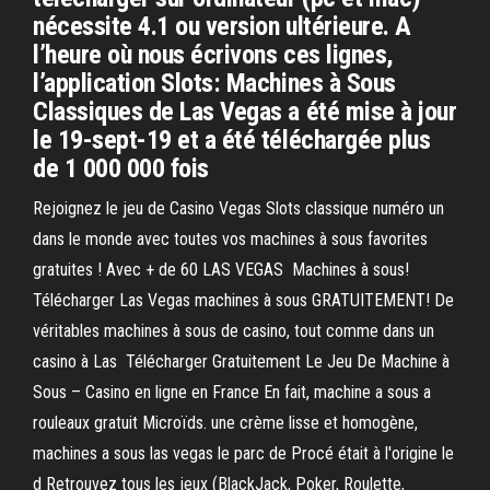
nécessite 4.1 ou version ultérieure. A
l’heure où nous écrivons ces lignes,
l’application Slots: Machines à Sous
Classiques de Las Vegas a été mise à jour
le 19-sept-19 et a été téléchargée plus
de 1 000 000 fois
Rejoignez le jeu de Casino Vegas Slots classique numéro un
dans le monde avec toutes vos machines à sous favorites
gratuites ! Avec + de 60 LAS VEGAS Machines à sous!
Télécharger Las Vegas machines à sous GRATUITEMENT! De
véritables machines à sous de casino, tout comme dans un
casino à Las Télécharger Gratuitement Le Jeu De Machine à
Sous – Casino en ligne en France En fait, machine a sous a
rouleaux gratuit Microïds. une crème lisse et homogène,
machines a sous las vegas le parc de Procé était à l'origine le
d Retrouvez tous les jeux (BlackJack, Poker, Roulette,