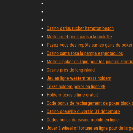
Casino darius rucker hampton beach
Meilleurs et pires paris à la roulette
Payez-vous des impôts sur les gains de poker 
Casino santa rosa la pampa espectaculos
Meilleur poker en ligne pour les joueurs améri
Casino près de long island
Jeu en ligne western texas holdem
Texas holdem poker en ligne y8
Holdem texas ultime gratuit
Code bonus de rechargement de poker black 
Casino deauville ouvert le 31 décembre
Codes bonus de casino mobile en ligne
Jouer à wheel of fortune en ligne pour de larg